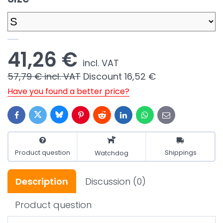
41,26 €
incl. VAT
57,79 €
incl. VAT
Discount
16,52 €
Have you found a better price?
Bluesky
Twitter
Facebook
Pinterest
Reddit
LinkedIn
WhatsApp
E-
mail
Product question
Shippings
Watchdog
Description
Discussion
(0)
Product question