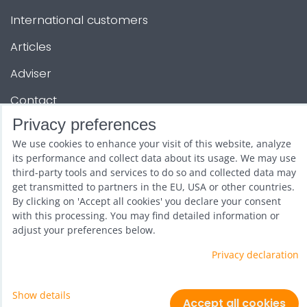
International customers
Articles
Adviser
Contact
Privacy preferences
OTHER SERVICES
We use cookies to enhance your visit of this website, analyze
its performance and collect data about its usage. We may use
third-party tools and services to do so and collected data may
Show and promotion
get transmitted to partners in the EU, USA or other countries.
By clicking on 'Accept all cookies' you declare your consent
Wholesale
with this processing. You may find detailed information or
adjust your preferences below.
Privacy declaration
Show details
Privacy preferences
Privacy declaration
Accept all cookies